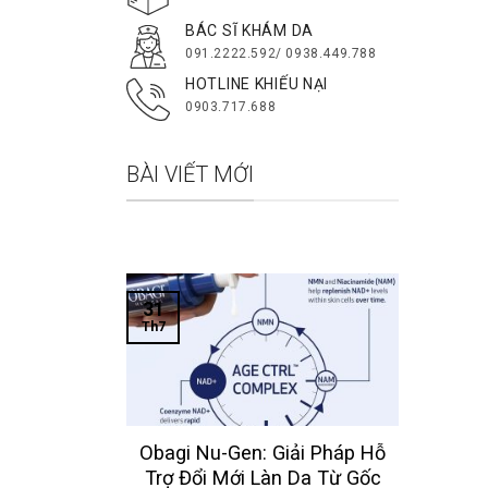
BÁC SĨ KHÁM DA
091.2222.592/ 0938.449.788
HOTLINE KHIẾU NẠI
0903.717.688
BÀI VIẾT MỚI
31
Th7
 Obagi
Obagi Nu-Gen: Giải Pháp Hỗ
Nhất Cho
Trợ Đổi Mới Làn Da Từ Gốc