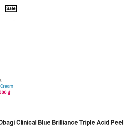
Sale
L
g Cream
Giá
.000
₫
hiện
tại
000 ₫.
là:
1.516.000 ₫.
Obagi Clinical Blue Brilliance Triple Acid Peel