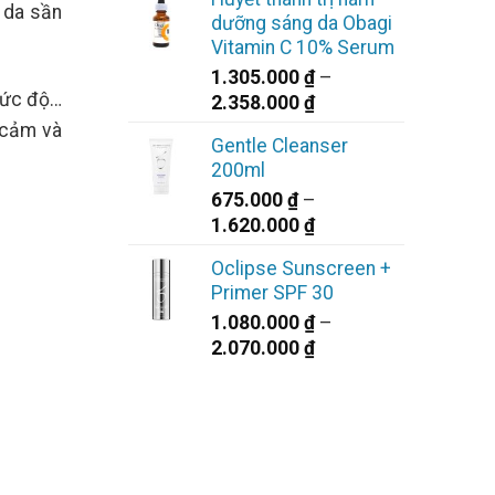
là:
tại
 da sần
dưỡng sáng da Obagi
2.200.000 ₫.
là:
Vitamin C 10% Serum
1.980.000 ₫.
1.305.000
₫
–
 mức độ…
Khoảng
2.358.000
₫
giá:
y cảm và
Gentle Cleanser
từ
200ml
1.305.000 ₫
675.000
₫
–
đến
Khoảng
1.620.000
₫
2.358.000 ₫
giá:
Oclipse Sunscreen +
từ
Primer SPF 30
675.000 ₫
1.080.000
₫
–
đến
Khoảng
2.070.000
₫
1.620.000 ₫
giá:
từ
1.080.000 ₫
đến
2.070.000 ₫