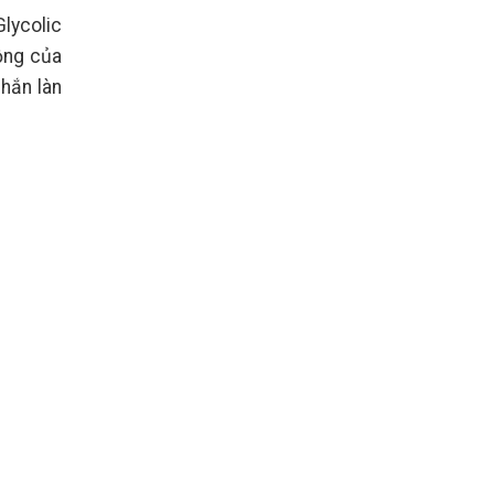
Glycolic
động của
chắn làn