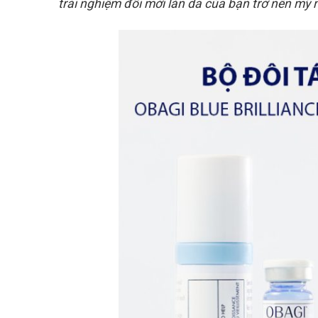
trải nghiệm đổi mới làn da của bạn trở nên mỹ
28
Th7
Cách Kết Hợp Obagi BHA
Và Retinol Êm Dịu Cho