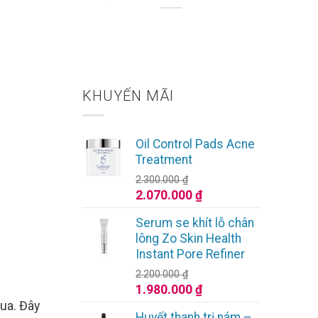
 Rỡ
KHUYẾN MÃI
Oil Control Pads Acne
Treatment
2.300.000
₫
Giá
Giá
2.070.000
₫
gốc
hiện
Serum se khít lỗ chân
là:
tại
lông Zo Skin Health
2.300.000 ₫.
là:
Instant Pore Refiner
2.070.000 ₫.
2.200.000
₫
Giá
Giá
1.980.000
₫
gốc
hiện
qua. Đây
Huyết thanh trị nám –