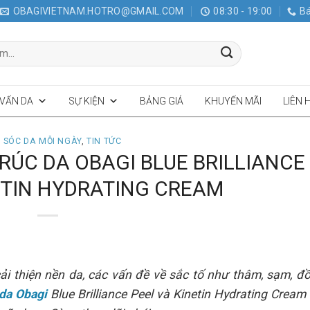
OBAGIVIETNAM.HOTRO@GMAIL.COM
08:30 - 19:00
Bá
 VẤN DA
SỰ KIỆN
BẢNG GIÁ
KHUYẾN MÃI
LIÊN 
 SÓC DA MỖI NGÀY
,
TIN TỨC
TRÚC DA OBAGI BLUE BRILLIANCE
ETIN HYDRATING CREAM
i thiện nền da, các vấn đề về sắc tố như thâm, sạm, đồ
 da Obagi
Blue Brilliance Peel và Kinetin Hydrating Cream