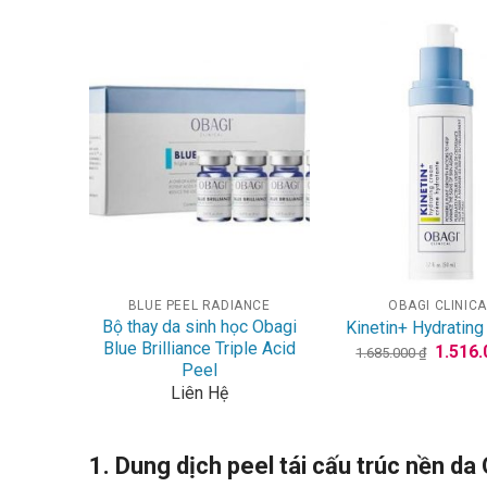
+
+
BLUE PEEL RADIANCE
OBAGI CLINICA
Bộ thay da sinh học Obagi
Kinetin+ Hydratin
Blue Brilliance Triple Acid
Giá
1.516
1.685.000
₫
gốc
Peel
là:
Liên Hệ
1.685.
1. Dung dịch peel tái cấu trúc nền da 