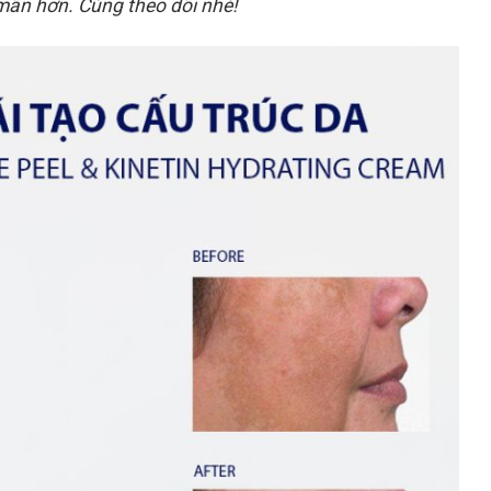
 mãn hơn. Cùng theo dõi nhé!
24
23
Th7
Th7
Retinol Và Tretinoin: Hoạt
Top 5 Sản Phẩm
Chất Nào Mới Là Chân Ái
Được Khen Ngợi 