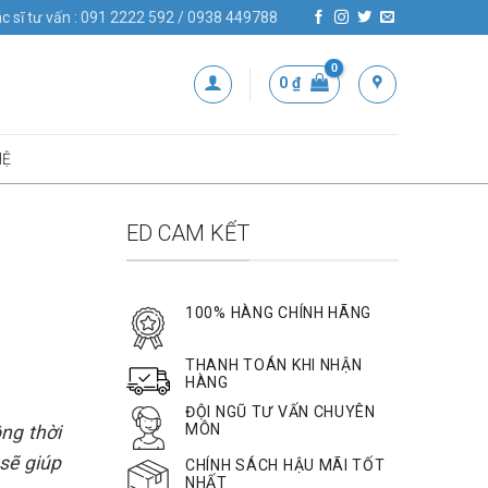
c sĩ tư vấn : 091 2222 592 / 0938 449788
0
₫
HỆ
ED CAM KẾT
100% HÀNG CHÍNH HÃNG
THANH TOÁN KHI NHẬN
HÀNG
ĐỘI NGŨ TƯ VẤN CHUYÊN
MÔN
ng thời
 sẽ giúp
CHÍNH SÁCH HẬU MÃI TỐT
NHẤT