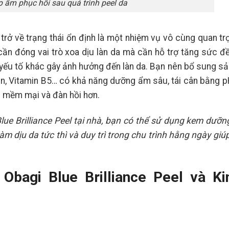
 ẩm phục hồi sau quá trình peel da
trở về trạng thái ổn định là một nhiệm vụ vô cùng quan t
ần đóng vai trò xoa dịu làn da mà cần hỗ trợ tăng sức đề
 yếu tố khác gây ảnh hưởng đến làn da. Bạn nên bổ sung s
in, Vitamin B5… có khả năng dưỡng ẩm sâu, tái cân bằng 
ên mềm mại và đàn hồi hơn.
Blue Brilliance Peel tại nhà, bạn có thể sử dụng kem dưỡ
àm dịu da tức thì và duy trì trong chu trình hằng ngày gi
 Obagi Blue Brilliance Peel và Ki