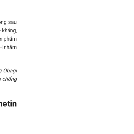
rọng sau
 kháng,
ản phẩm
pH nhằm
ng Obagi
úp chống
netin