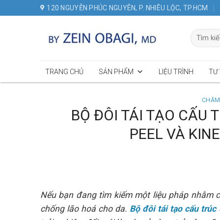
Skip
120 NGUYỄN PHÚC NGUYÊN, P. NHIÊU LỘC, TP.HCM
to
content
Tìm
kiếm:
TRANG CHỦ
SẢN PHẨM
LIỆU TRÌNH
TƯ
CHĂM
BỘ ĐÔI TÁI TẠO CẤU 
PEEL VÀ KIN
Nếu bạn đang tìm kiếm một liệu pháp nhằm cả
chống lão hoá cho da.
Bộ đôi tái tạo cấu trúc