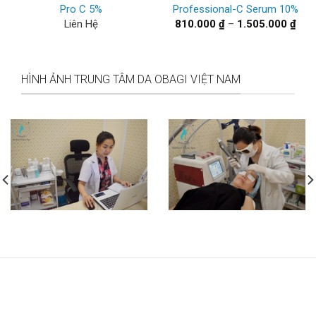
Pro C 5%
Professional-C Serum 10%
Kho
Liên Hệ
810.000
₫
–
1.505.000
₫
giá:
từ
810.
đến
1.50
5.000 ₫.
HÌNH ẢNH TRUNG TÂM DA OBAGI VIỆT NAM