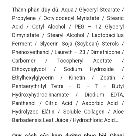
Thành phần đầy đủ: Aqua / Glyceryl Stearate /
Propylene / Octyldodecyl Myristate / Stearic
Acid / Cetyl Alcohol / PEG – 12 Glyceryl
Dimyristate / Stearyl Alcohol / Lactobacillus
Ferment / Glycerin Soja (Soybean) Sterols /
Phenoxyethanol / Laureth – 23 / Dimethicone /
Carbomer / Tocopheryl Acetate /
Ethoxydiglycol / Sodium Hydroxide /
Ethylhexylglycerin / Kinetin / Zeatin /
Pentaerythrityl Tetra – Di – T – Butyl
Hydroxyhydrocinnamate / Díodium EDTA,
Panthenol / Citric Acid / Ascorbic Acid /
Hydrolyzed Elátin / Soluble Collagen / Aloe
Barbadensis Leaf Juice / Hydrochloric Acid…
Quy cách của kem dưỡng phục hồi Obagi