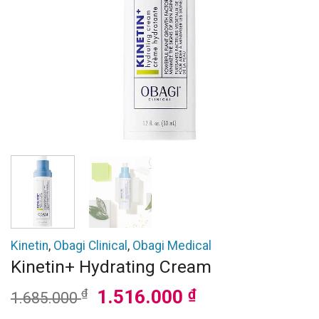
Kinetin
,
Obagi Clinical
,
Obagi Medical
Kinetin+ Hydrating Cream
Giá
Giá
₫
1.516.000
₫
1.685.000
gốc
hiện