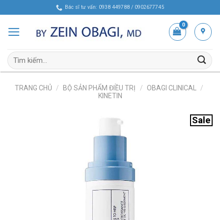
Skip
Bác sĩ tư vấn: 0938 449788 / 0902677745
to
content
Tìm
kiếm:
TRANG CHỦ
/
BỘ SẢN PHẨM ĐIỀU TRỊ
/
OBAGI CLINICAL
/
KINETIN
Sale