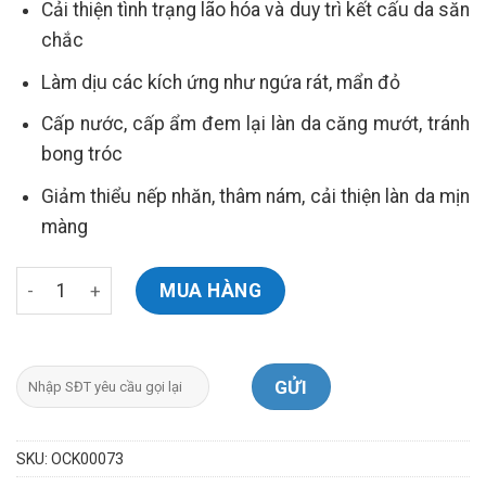
Cải thiện tình trạng lão hóa và duy trì kết cấu da săn
là:
tại
chắc
1.685.000 ₫.
là:
1.516.000 ₫.
Làm dịu các kích ứng như ngứa rát, mẩn đỏ
Cấp nước, cấp ẩm đem lại làn da căng mướt, tránh
bong tróc
Giảm thiểu nếp nhăn, thâm nám, cải thiện làn da mịn
màng
Kinetin+ Hydrating Cream số lượng
MUA HÀNG
SKU:
OCK00073