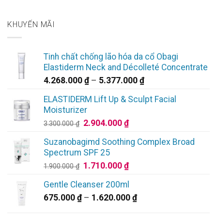
KHUYẾN MÃI
Tinh chất chống lão hóa da cổ Obagi
Elastiderm Neck and Décolleté Concentrate
Khoảng
4.268.000
₫
–
5.377.000
₫
giá:
ELASTIDERM Lift Up & Sculpt Facial
từ
Moisturizer
4.268.000 ₫
Giá
Giá
2.904.000
₫
3.300.000
₫
đến
gốc
hiện
5.377.000 ₫
Suzanobagimd Soothing Complex Broad
là:
tại
Spectrum SPF 25
3.300.000 ₫.
là:
Giá
Giá
1.710.000
₫
1.900.000
₫
2.904.000 ₫.
gốc
hiện
Gentle Cleanser 200ml
là:
tại
Khoảng
675.000
₫
–
1.620.000
₫
1.900.000 ₫.
là:
giá:
1.710.000 ₫.