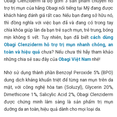
Obagi Clenziderm là bộ gồm 3 sản phẩm chuyên hỗ
trợ trị mụn của hãng Obagi nổi tiếng tại Mỹ đang được
khách hàng đánh giá rất cao. Nếu bạn đang sở hữu nó,
thì đồng nghĩa với việc bạn đã và đang có trong tay
chìa khóa giúp làn da bạn trẻ sạch mụn, trẻ trung, bóng
mịn không tì vết. Tuy nhiên, bạn đã biết
cách dùng
Obagi Clenziderm hỗ trợ trị mụn nhanh chóng, an
toàn và hiệu quả
chưa? Nếu chưa thì hãy tham khảo
những chia sẻ sau đây của
Obagi Việt Nam
nhé!
Nhờ sử dụng thành phần Benzoyl Peroxide 5% (BPO)
dung dịch kháng khuẩn triệt để từng nan mụn trên da
mặt, với công nghệ hòa tan (Soluzyl), Glycerin 20%,
Dimethicone 1%, Salicylic Acid 2%, Obagi Clenziderm
được chứng minh lâm sàng là sản phẩm trị mụn
dưỡng da an toàn, hiệu quả dành cho mọi loại da.