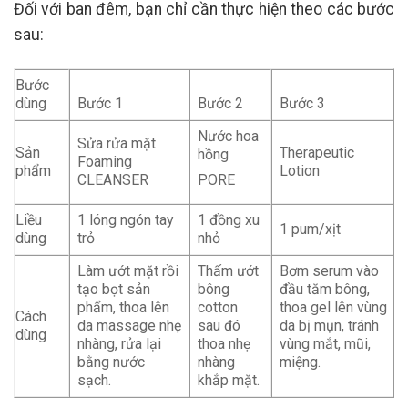
Đối với ban đêm, bạn chỉ cần thực hiện theo các bước
sau:
Bước
dùng
Bước 1
Bước 2
Bước 3
Nước hoa
Sửa rửa mặt
Sản
Therapeutic
hồng
Foaming
phẩm
Lotion
PORE
CLEANSER
Liều
1 lóng ngón tay
1 đồng xu
1 pum/xịt
dùng
trỏ
nhỏ
Làm ướt mặt rồi
Thấm ướt
Bơm serum vào
tạo bọt sản
bông
đầu tăm bông,
phẩm, thoa lên
cotton
thoa gel lên vùng
Cách
da massage nhẹ
sau đó
da bị mụn, tránh
dùng
nhàng, rửa lại
thoa nhẹ
vùng mắt, mũi,
bằng nước
nhàng
miệng.
sạch.
khắp mặt.