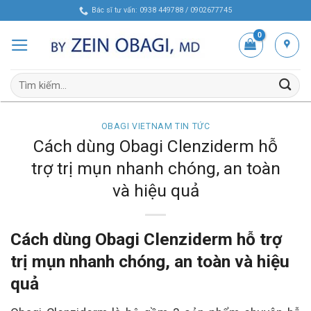
Skip
Bác sĩ tư vấn: 0938 449788 / 0902677745
to
content
Tìm
kiếm:
OBAGI VIETNAM TIN TỨC
Cách dùng Obagi Clenziderm hỗ
trợ trị mụn nhanh chóng, an toàn
và hiệu quả
Cách dùng Obagi Clenziderm hỗ trợ
trị mụn nhanh chóng, an toàn và hiệu
quả