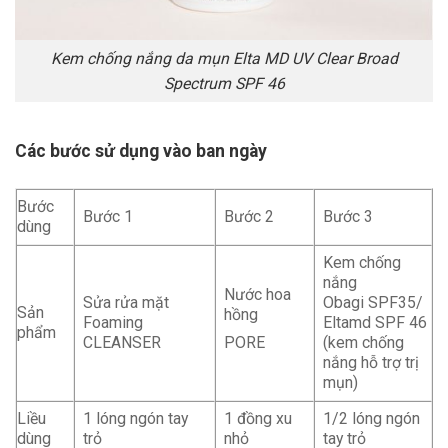
Kem chống nắng da mụn Elta MD UV Clear Broad
Spectrum SPF 46
Các bước sử dụng vào ban ngày
Bước
Bước 1
Bước 2
Bước 3
dùng
Kem chống
nắng
Nước hoa
Sửa rửa mặt
Obagi SPF35/
Sản
hồng
Foaming
Eltamd SPF 46
phẩm
PORE
CLEANSER
(kem chống
nắng hỗ trợ trị
mụn)
Liều
1 lóng ngón tay
1 đồng xu
1/2 lóng ngón
dùng
trỏ
nhỏ
tay trỏ