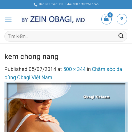
Skip
Bác sĩ tư vấn: 0938 449788 / 0902677745
to
content
Tìm
kiếm:
kem chong nang
Published
05/07/2014
at
500 × 344
in
Chăm sóc da
cùng Obagi Việt Nam