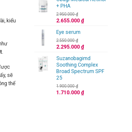
là:
tại
+ PHA
1.000.000 ₫.
là:
2.950.000
₫
900.000 ₫.
Giá
Giá
i, kiểu
2.655.000
₫
gốc
hiện
Eye serum
là:
tại
2.950.000 ₫.
là:
2.550.000
₫
 như
Giá
Giá
2.295.000
₫
2.655.000 ₫.
t
.
gốc
hiện
Suzanobagimd
là:
tại
Soothing Complex
2.550.000 ₫.
là:
 được
Broad Spectrum SPF
2.295.000 ₫.
ấy, sẽ
25
ông thể
1.900.000
₫
Giá
Giá
1.710.000
₫
gốc
hiện
là:
tại
1.900.000 ₫.
là:
1.710.000 ₫.