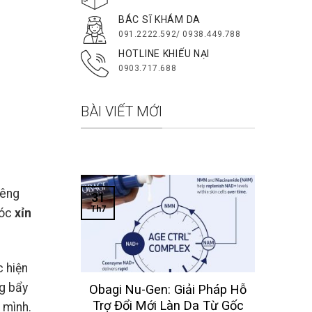
BÁC SĨ KHÁM DA
091.2222.592/ 0938.449.788
HOTLINE KHIẾU NẠI
0903.717.688
BÀI VIẾT MỚI
iêng
31
Th7
tóc
xỉn
c hiện
ng bẩy
 Obagi
Obagi Nu-Gen: Giải Pháp Hỗ
Nhất Cho
Trợ Đổi Mới Làn Da Từ Gốc
 mình.