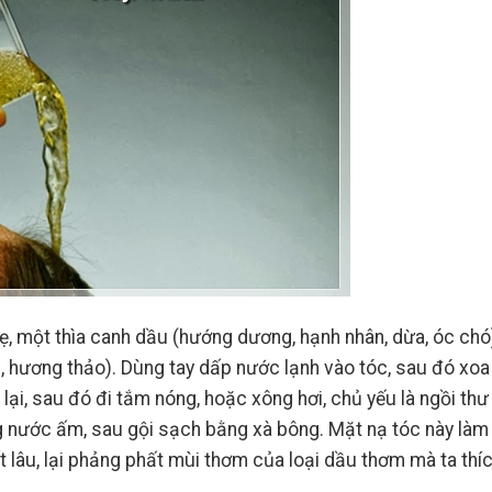
hẹ, một thìa canh dầu (hướng dương, hạnh nhân, dừa, óc ch
ầm, hương thảo). Dùng tay dấp nước lạnh vào tóc, sau đó xoa
lại, sau đó đi tắm nóng, hoặc xông hơi, chủ yếu là ngồi thư
ng nước ấm, sau gội sạch bằng xà bông. Mặt nạ tóc này làm
ất lâu, lại phảng phất mùi thơm của loại dầu thơm mà ta thíc