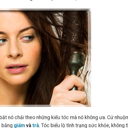
Cho Da Bạn?
Làn Da Rạng
bắt nó chải theo những kiểu tóc mà nó không ưa. Cứ nhu
óc bằng
giấm
và
trà
. Tóc biểu lộ tình trạng sức khỏe, không 