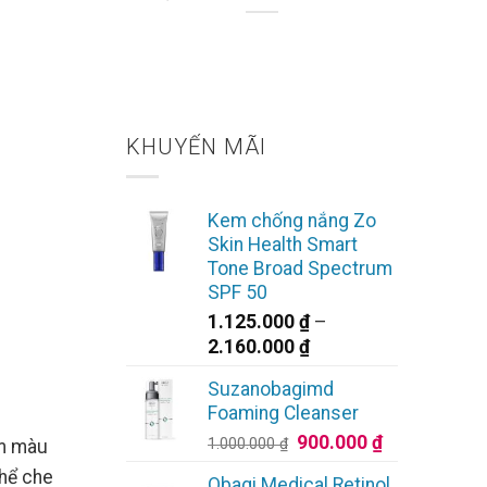
 Rỡ
KHUYẾN MÃI
Kem chống nắng Zo
Skin Health Smart
Tone Broad Spectrum
SPF 50
1.125.000
₫
–
Khoảng
2.160.000
₫
giá:
Suzanobagimd
từ
Foaming Cleanser
1.125.000 ₫
Giá
Giá
900.000
₫
1.000.000
₫
đến
ộm màu
gốc
hiện
2.160.000 ₫
thể che
Obagi Medical Retinol