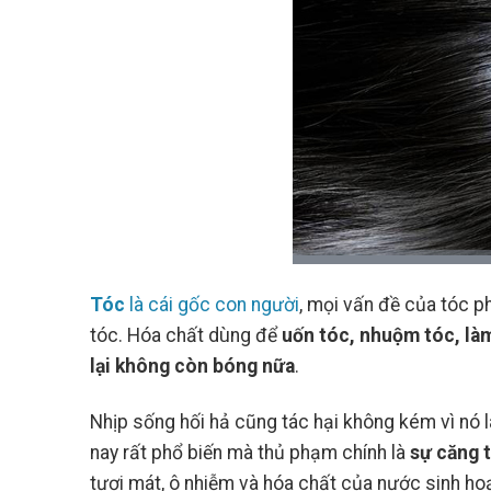
Tóc
là cái gốc con người
, mọi vấn đề của tóc ph
28
Th7
tóc. Hóa chất dùng để
uốn tóc, nhuộm tóc, làm
lại không còn bóng nữa
.
Nhịp sống hối hả cũng tác hại không kém vì nó 
nay rất phổ biến mà thủ phạm chính là
sự căng 
Cách Kết Hợp Obagi BHA
Và Retinol Êm Dịu Cho
tươi mát, ô nhiễm và hóa chất của nước sinh ho