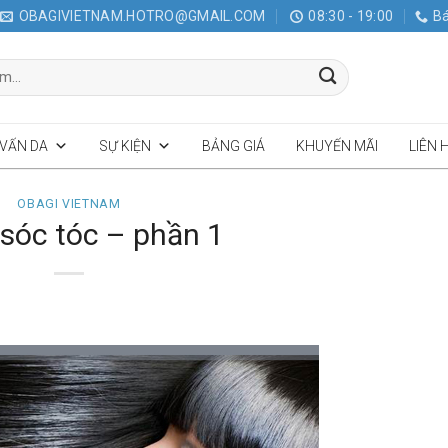
OBAGIVIETNAM.HOTRO@GMAIL.COM
08:30 - 19:00
Bá
 VẤN DA
SỰ KIỆN
BẢNG GIÁ
KHUYẾN MÃI
LIÊN 
OBAGI VIETNAM
sóc tóc – phần 1