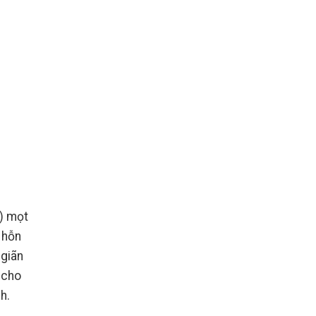
ó) mọt
 hỗn
 giãn
 cho
h.