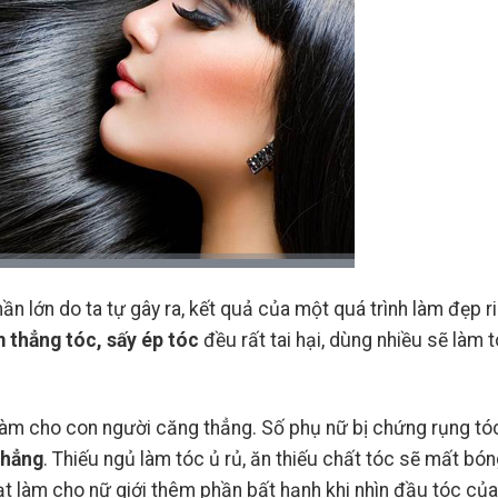
ần lớn do ta tự gây ra, kết quả của một quá trình làm đẹp r
24
23
Th7
Th7
 thẳng tóc, sấy ép tóc
đều rất tai hại, dùng nhiều sẽ làm 
làm cho con người căng thẳng. Số phụ nữ bị chứng rụng tó
thẳng
. Thiếu ngủ làm tóc ủ rủ, ăn thiếu chất tóc sẽ mất bó
Retinol Và Tretinoin: Hoạt
Top 5 Sản Phẩm
Chất Nào Mới Là Chân Ái
Được Khen Ngợi 
ạt làm cho nữ giới thêm phần bất hạnh khi nhìn đầu tóc của