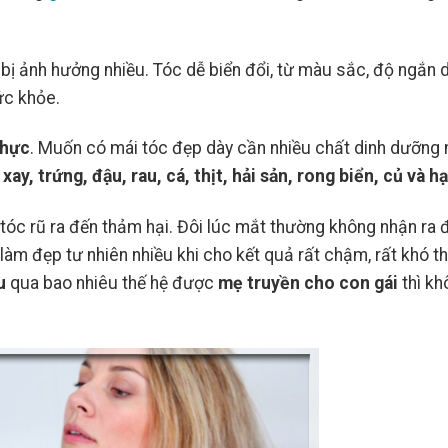
bị ảnh hưởng nhiều. Tóc dễ biển đổi, từ màu sắc, độ ngắn dà
ức khỏe.
thực
. Muốn có mái tóc đẹp dày cần nhiều chất dinh dưỡng
ay, trứng, đậu, rau, cá, thịt, hải sản, rong biển, củ và hạ
 tóc rũ ra đến thảm hại. Đôi lúc mắt thường không nhận ra
àm đẹp tư nhiên nhiều khi cho kết quả rất chậm, rất khó th
ẩu
qua bao nhiêu thế hệ được
mẹ truyền cho con
gái
thì kh