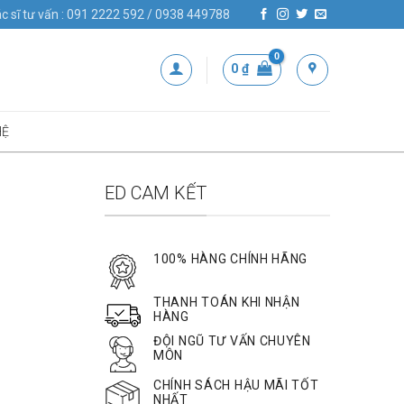
c sĩ tư vấn : 091 2222 592 / 0938 449788
0
₫
HỆ
ED CAM KẾT
100% HÀNG CHÍNH HÃNG
THANH TOÁN KHI NHẬN
HÀNG
ĐỘI NGŨ TƯ VẤN CHUYÊN
MÔN
CHÍNH SÁCH HẬU MÃI TỐT
NHẤT