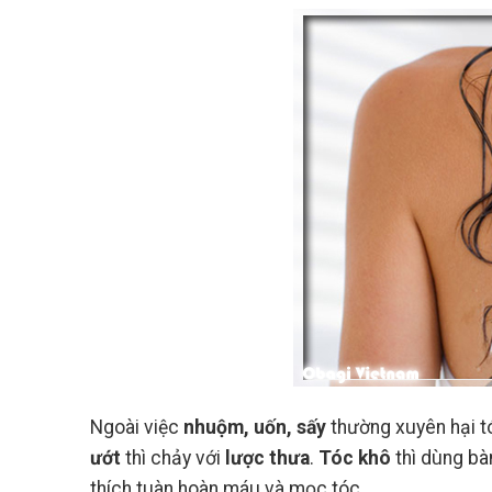
Ngoài việc
nhuộm, uốn, sấy
thường xuyên hại t
ướt
thì chảy với
lược thưa
.
Tóc khô
thì dùng b
thích tuàn hoàn máu và mọc tóc.