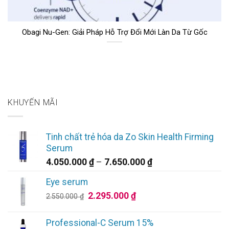
Obagi Nu-Gen: Giải Pháp Hỗ Trợ Đổi Mới Làn Da Từ Gốc
KHUYẾN MÃI
Tinh chất trẻ hóa da Zo Skin Health Firming
Serum
Khoảng
4.050.000
₫
–
7.650.000
₫
giá:
Eye serum
từ
Giá
Giá
2.295.000
₫
4.050.000 ₫
2.550.000
₫
gốc
hiện
đến
là:
tại
7.650.000 ₫
Professional-C Serum 15%