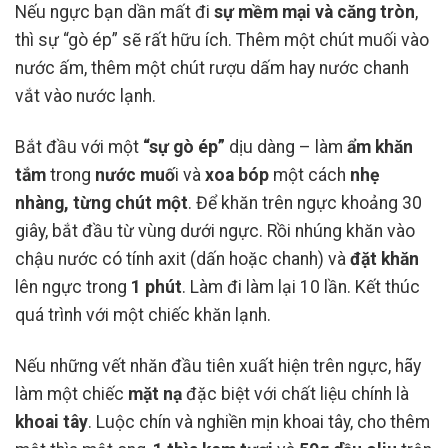
Nếu ngực bạn dần mất đi
sự mềm mại và căng tròn
,
thì sự “gò ép” sẽ rất hữu ích. Thêm một chút muối vào
nước ấm, thêm một chút rượu dấm hay nước chanh
vắt vào nước lạnh.
Bắt đầu với một
“sự gò ép”
dịu dàng – làm
ẩm khăn
tắm
trong
nước muố
i và
xoa bóp
một cách
nhẹ
nhàng, từng chút một
. Để khăn trên ngực khoảng 30
giây, bắt đầu từ vùng dưới ngực. Rồi nhúng khăn vào
chậu nước có tính axit (dấn hoặc chanh) và
đặt khăn
lên ngực trong
1 phút
. Làm đi làm lại 10 lần. Kết thúc
quá trình với một chiếc khăn lạnh.
Nếu những vết nhăn đầu tiên xuất hiện trên ngực, hãy
làm một chiếc
mặt nạ
đặc biệt với chất liệu chính là
khoai tây
. Luộc chín và nghiền mịn khoai tây, cho thêm