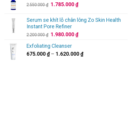
2.550.000 ₫.
là:
Giá
Giá
1.785.000
₫
2.550.000
₫
2.295.000 ₫.
gốc
hiện
là:
tại
Serum se khít lỗ chân lông Zo Skin Health
2.550.000 ₫.
là:
Instant Pore Refiner
1.785.000 ₫.
Giá
Giá
1.980.000
₫
2.200.000
₫
gốc
hiện
Exfoliating Cleanser
là:
tại
Khoảng
675.000
₫
–
1.620.000
₫
2.200.000 ₫.
là:
giá:
1.980.000 ₫.
từ
675.000 ₫
đến
1.620.000 ₫