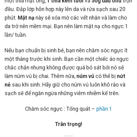
một thìa mật ong,
1 thìa kem tươi
và
50g dầu oliu
trộn
đều. Đắp lớp hỗn hợp này lên da và rửa sạch sau 20
phút.
Mặt nạ
này sẽ xóa mờ các vết nhăn và làm cho
da trở nên mềm mại. Bạn nên làm mặt nạ cho ngực 1
lần/ tuần.
Nếu bạn chuẩn bị sinh bé, bạn nên chăm sóc ngực ít
một tháng trước khi sinh. Bạn cần một chiếc áo ngực
chắc chắn nhưng không được quá bó sát bởi nó sẽ
làm núm vú bị chai. Thêm nữa,
núm vú
có thể bị
nứt
nẻ
sau khi sinh. Hãy giữ cho núm vú luôn khô ráo và
sạch sẽ để ngăn ngừa những viêm nhiễm kể trên.
Chăm sóc ngực : Tổng quát –
phần 1
Trân trọng!