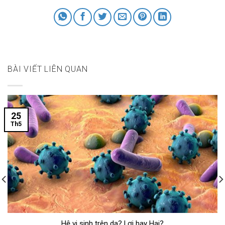
BÀI VIẾT LIÊN QUAN
25
Th5
Hệ vi sinh trên da? Lợi hay Hại?