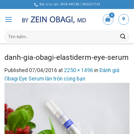
Skip
Bác sĩ tư vấn: 0938 449788 / 0902677745
to
content
Tìm
kiếm:
danh-gia-obagi-elastiderm-eye-serum
Published
07/04/2016
at
2250 × 1496
in
Đánh giá:
Obagi Eye Serum lăn tròn cùng bạn