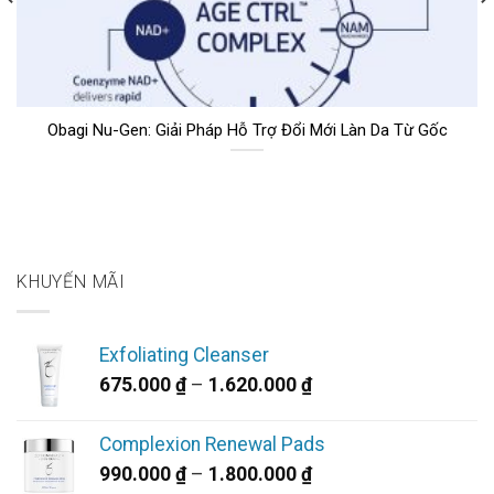
Obagi Nu-Gen: Giải Pháp Hỗ Trợ Đổi Mới Làn Da Từ Gốc
KHUYẾN MÃI
Exfoliating Cleanser
Khoảng
675.000
₫
–
1.620.000
₫
giá:
từ
Complexion Renewal Pads
675.000 ₫
Khoảng
990.000
₫
–
1.800.000
₫
đến