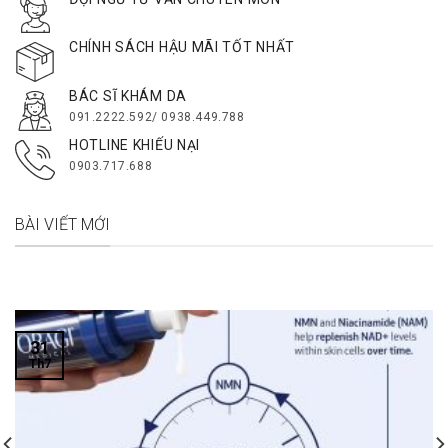
CHÍNH SÁCH HẬU MÃI TỐT NHẤT
BÁC SĨ KHÁM DA
091.2222.592/ 0938.449.788
HOTLINE KHIẾU NẠI
0903.717.688
BÀI VIẾT MỚI
31
Th7