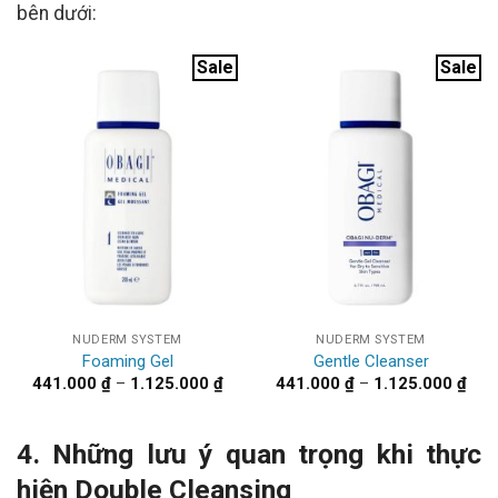
bên dưới:
Sale
Sale
NUDERM SYSTEM
NUDERM SYSTEM
Foaming Gel
Gentle Cleanser
Khoảng
Kho
441.000
₫
–
1.125.000
₫
441.000
₫
–
1.125.000
₫
giá:
giá:
từ
từ
441.000 ₫
441.
đến
đến
4. Những lưu ý quan trọng khi thực
1.125.000 ₫
1.12
hiện Double Cleansing