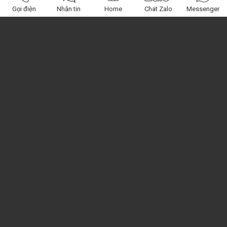
Gọi điện
Nhắn tin
Home
Chat Zalo
Messenger
Obagi Center
Miền Nam: 120 Nguyễn Phúc Nguyên, Q.3, HCM
Miền Bắc: 392 Kim Giang, Hoàng Mai, HN
Miền Trung : 74 Nguyễn Chánh , Tp Quy Nhơn