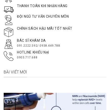
THANH TOÁN KHI NHẬN HÀNG
ĐỘI NGŨ TƯ VẤN CHUYÊN MÔN
CHÍNH SÁCH HẬU MÃI TỐT NHẤT
BÁC SĨ KHÁM DA
091.2222.592/ 0938.449.788
HOTLINE KHIẾU NẠI
0903.717.688
BÀI VIẾT MỚI
31
Th7