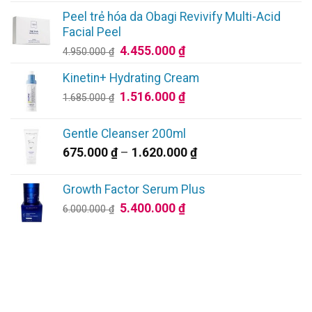
từ
Peel trẻ hóa da Obagi Revivify Multi-Acid
2.970.000 ₫
Facial Peel
đến
Giá
Giá
4.455.000
₫
4.950.000
₫
4.770.000 ₫
gốc
hiện
Kinetin+ Hydrating Cream
là:
tại
Giá
Giá
1.516.000
₫
4.950.000 ₫.
là:
1.685.000
₫
gốc
hiện
4.455.000 ₫.
là:
tại
Gentle Cleanser 200ml
1.685.000 ₫.
là:
Khoảng
675.000
₫
–
1.620.000
₫
1.516.000 ₫.
giá:
từ
Growth Factor Serum Plus
675.000 ₫
Giá
Giá
5.400.000
₫
6.000.000
₫
đến
gốc
hiện
1.620.000 ₫
là:
tại
6.000.000 ₫.
là:
5.400.000 ₫.