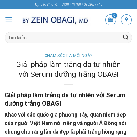
Skip
Bác sĩ tư vấn: 0938 449788 / 0902677745
to
content
Tìm
kiếm:
CHĂM SÓC DA MỖI NGÀY
Giải pháp làm trắng da tự nhiên
với Serum dưỡng trắng OBAGI
Giải pháp làm trắng da tự nhiên với Serum
dưỡng trắng OBAGI
Khác với các quốc gia phương Tây, quan niệm đẹp
của người Việt Nam nói riêng và người Á Đông nói
chung cho rằng làn da đẹp là phải trắng hồng rạng