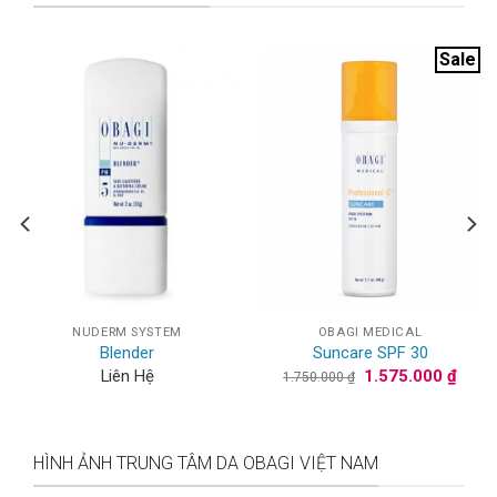
Sale
NUDERM SYSTEM
OBAGI MEDICAL
Blender
Suncare SPF 30
Giá
Giá
Liên Hệ
1.575.000
₫
1.750.000
₫
gốc
hiện
là:
tại
1.750.000 ₫.
là:
1.575
HÌNH ẢNH TRUNG TÂM DA OBAGI VIỆT NAM