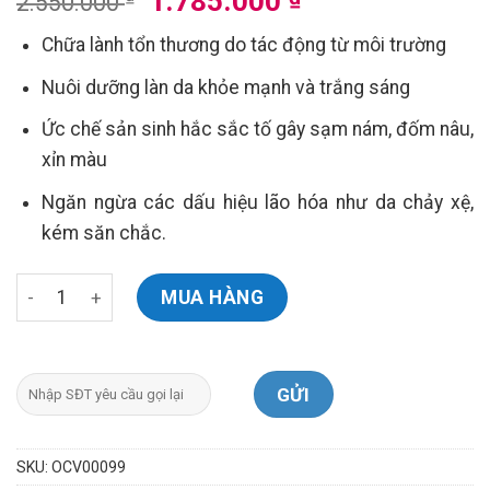
1.785.000
2.550.000
gốc
hiện
Chữa lành tổn thương do tác động từ môi trường
là:
tại
2.550.000 ₫.
là:
Nuôi dưỡng làn da khỏe mạnh và trắng sáng
1.785.000 ₫.
Ức chế sản sinh hắc sắc tố gây sạm nám, đốm nâu,
xỉn màu
Ngăn ngừa các dấu hiệu lão hóa như da chảy xệ,
kém săn chắc.
Vitamin C+ Arbutin Brightening Serum số lượng
MUA HÀNG
SKU:
OCV00099