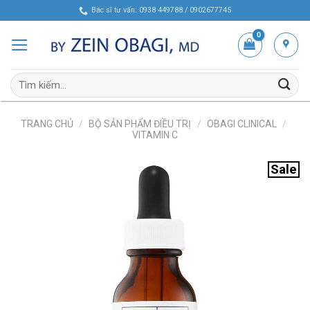
Skip
Bác sĩ tư vấn: 0938 449788 / 0902677745
to
content
Tìm
kiếm:
TRANG CHỦ
/
BỘ SẢN PHẨM ĐIỀU TRỊ
/
OBAGI CLINICAL
/
VITAMIN C
Sale