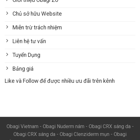
Giới thiệu Obagi Zo
Chủ sở hữu Website
Miễn trừ trách nhiệm
Liên hệ tư vấn
Tuyển Dụng
Bảng giá
Like và Follow để được nhiều ưu đãi trên kênh
Obagi Vietnam
-
Obagi Nuderm nám
-
Obagi CRX sáng da
-
Obagi CRX sáng da
-
Obagi Clenziderm mụn
-
Obagi