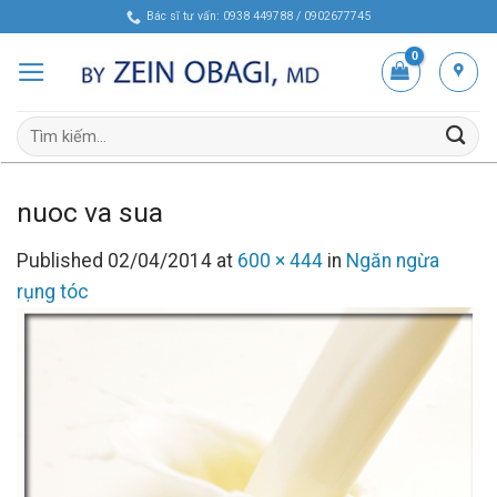
Skip
Bác sĩ tư vấn: 0938 449788 / 0902677745
to
content
Tìm
kiếm:
nuoc va sua
Published
02/04/2014
at
600 × 444
in
Ngăn ngừa
rụng tóc