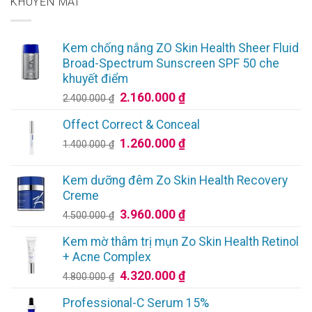
KHUYẾN MÃI
Kem chống nắng ZO Skin Health Sheer Fluid
Broad-Spectrum Sunscreen SPF 50 che
khuyết điểm
Giá
Giá
2.160.000
₫
2.400.000
₫
gốc
hiện
Offect Correct & Conceal
là:
tại
Giá
Giá
1.260.000
₫
2.400.000 ₫.
là:
1.400.000
₫
gốc
hiện
2.160.000 ₫.
là:
tại
Kem dưỡng đêm Zo Skin Health Recovery
1.400.000 ₫.
là:
Creme
1.260.000 ₫.
Giá
Giá
3.960.000
₫
4.500.000
₫
gốc
hiện
Kem mờ thâm trị mụn Zo Skin Health Retinol
là:
tại
+ Acne Complex
4.500.000 ₫.
là:
Giá
Giá
4.320.000
₫
4.800.000
₫
3.960.000 ₫.
gốc
hiện
Professional-C Serum 15%
là:
tại