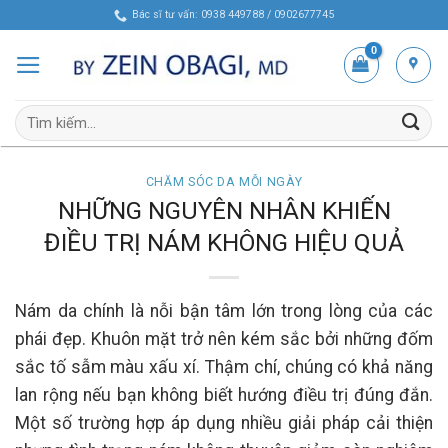
Skip
Bác sĩ tư vấn: 0938 449788 / 0902677745
to
content
Tìm
kiếm:
CHĂM SÓC DA MỖI NGÀY
NHỮNG NGUYÊN NHÂN KHIẾN
ĐIỀU TRỊ NÁM KHÔNG HIỆU QUẢ
Nám da chính là nỗi bận tâm lớn trong lòng của các
phái đẹp. Khuôn mặt trở nên kém sắc bởi những đốm
sắc tố sẫm màu xấu xí. Thậm chí, chúng có khả năng
lan rộng nếu bạn không biết hướng điều trị đúng đắn.
Một số trường hợp áp dụng nhiều giải pháp cải thiện