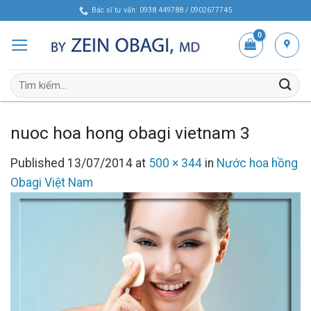
Skip
Bác sĩ tư vấn: 0938 449788 / 0902677745
to
content
Tìm
kiếm:
nuoc hoa hong obagi vietnam 3
Published
13/07/2014
at
500 × 344
in
Nước hoa hồng
Obagi Việt Nam