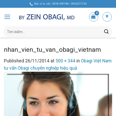
Skip
Bác sĩ tư vấn: 0938 449788 / 0902677745
to
content
Tìm
kiếm:
nhan_vien_tu_van_obagi_vietnam
Published
26/11/2014
at
500 × 344
in
Obagi Việt Nam
tư vấn Obagi chuyên nghiệp hiệu quả