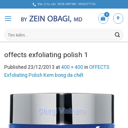
Skip
Bác sĩ tư vấn: 0938 449788 / 0902677745
to
content
Tìm
kiếm:
offects exfoliating polish 1
Published
23/12/2013
at
400 × 400
in
OFFECTS
Exfoliating Polish Kem bong da chết