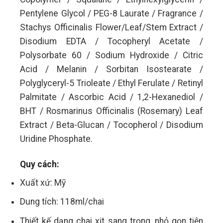
Pentylene Glycol / PEG-8 Laurate / Fragrance /
Stachys Officinalis Flower/Leaf/Stem Extract /
Disodium EDTA / Tocopheryl Acetate /
Polysorbate 60 / Sodium Hydroxide / Citric
Acid / Melanin / Sorbitan Isostearate /
Polyglyceryl-5 Trioleate / Ethyl Ferulate / Retinyl
Palmitate / Ascorbic Acid / 1,2-Hexanediol /
BHT / Rosmarinus Officinalis (Rosemary) Leaf
Extract / Beta-Glucan / Tocopherol / Disodium
Uridine Phosphate.
Quy cách:
Xuất xứ: Mỹ
Dung tích: 118ml/chai
Thiết kế dạng chai xịt sang trọng, nhỏ gọn tiện