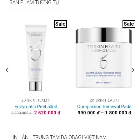
SẢN PHẨM TƯƠNG TỰ
Sale
Sale
ZO SKIN HEALTH
ZO SKIN HEALTH
Enzymatic Peel 50ml
Complexion Renewal Pads
Giá
Giá
Kho
2.520.000
₫
990.000
₫
–
1.800.000
₫
2.800.000
₫
gốc
hiện
giá:
là:
tại
từ
2.800.000 ₫.
là:
990.
0.000 ₫.
2.520.000 ₫.
đến
1.80
HÌNH ẢNH TRUNG TÂM DA OBAGI VIỆT NAM