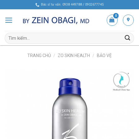
Skip
Bác sĩ tư vấn: 0938 449788 / 0902677745
to
content
Tìm
kiếm:
TRANG CHỦ
/
ZO SKIN HEALTH
/
BẢO VỆ