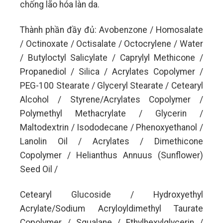
chống lão hóa làn da.
Thành phần đầy đủ: Avobenzone / Homosalate
/ Octinoxate / Octisalate / Octocrylene / Water
/ Butyloctyl Salicylate / Caprylyl Methicone /
Propanediol / Silica / Acrylates Copolymer /
PEG-100 Stearate / Glyceryl Stearate / Cetearyl
Alcohol / Styrene/Acrylates Copolymer /
Polymethyl Methacrylate / Glycerin /
Maltodextrin / Isododecane / Phenoxyethanol /
Lanolin Oil / Acrylates / Dimethicone
Copolymer / Helianthus Annuus (Sunflower)
Seed Oil /
Cetearyl Glucoside / Hydroxyethyl
Acrylate/Sodium Acryloyldimethyl Taurate
Copolymer / Squalane / Ethylhexylglycerin /