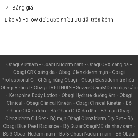
Bảng giá
Like và Follow để được nhiều ưu đãi trên kênh
Obagi Vietnam
-
Obagi Nuderm nám
-
Obagi CRX sáng da
-
Obagi CRX sáng da
-
Obagi Clenziderm mụn
-
Obagi
Professional C
-
Chống nắng Obagi
-
Obagi Elastiderm trẻ hóa
-
Obagi Retinol
-
Obagi TRETIN0IN
-
SuzanObagiMD da nhạy cảm
-
Keraphine Body Lotion
-
Obagi Hydrate dưỡng ẩm
-
Obagi
Clinical
-
Obagi Clinical Kinetin
-
Obagi Clinical Kinetin
-
Bộ
Obagi CRX da khô
-
Bộ Obagi CRX da dầu
-
Bộ mụn Obagi
Clenziderm Oil Set
-
Bộ mụn Obagi Clenziderm Dry Set
-
Bộ
Obagi Blue Peel Radiance
-
Bộ SuzanObagiMD dạ nhạy cảm
-
Bộ 3 Obagi Nuderm nám
-
Bộ 8 Obagi Nuderm nám
-
Bộ Obagi