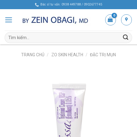
Skip
Bác sĩ tư vấn: 0938 449788 / 0902677745
to
content
Tìm
kiếm:
TRANG CHỦ
/
ZO SKIN HEALTH
/
ĐẶC TRỊ MỤN