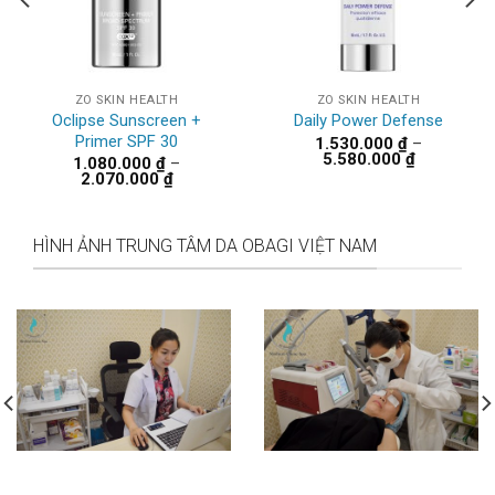
ZO SKIN HEALTH
ZO SKIN HEALTH
Oclipse Sunscreen +
Daily Power Defense
Primer SPF 30
1.530.000
₫
–
Khoảng
5.580.000
₫
1.080.000
₫
–
giá:
Khoảng
2.070.000
₫
từ
giá:
1.530.000 
từ
đến
0.000 ₫.
1.080.000 ₫
5.580.000 
đến
HÌNH ẢNH TRUNG TÂM DA OBAGI VIỆT NAM
2.070.000 ₫