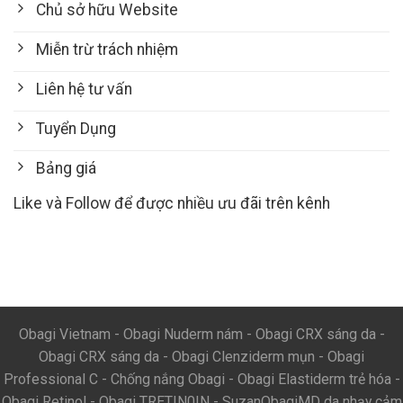
Chủ sở hữu Website
Miễn trừ trách nhiệm
Liên hệ tư vấn
Tuyển Dụng
Bảng giá
Like và Follow để được nhiều ưu đãi trên kênh
Obagi Vietnam
-
Obagi Nuderm nám
-
Obagi CRX sáng da
-
Obagi CRX sáng da
-
Obagi Clenziderm mụn
-
Obagi
Professional C
-
Chống nắng Obagi
-
Obagi Elastiderm trẻ hóa
-
Obagi Retinol
-
Obagi TRETIN0IN
-
SuzanObagiMD da nhạy cảm