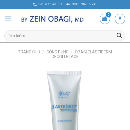
Skip
Bác sĩ tư vấn: 0938 449788 / 0902677745
to
content
Tìm
kiếm:
TRANG CHỦ
/
CÔNG DỤNG
/
OBAGI ELASTIDERM
DECOLLETAGE