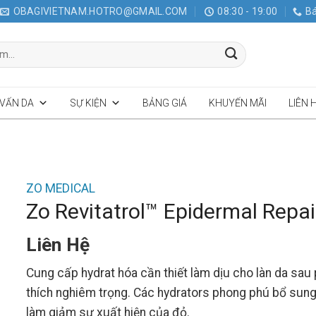
OBAGIVIETNAM.HOTRO@GMAIL.COM
08:30 - 19:00
Bá
 VẤN DA
SỰ KIỆN
BẢNG GIÁ
KHUYẾN MÃI
LIÊN 
ZO MEDICAL
Zo Revitatrol™ Epidermal Repa
Liên Hệ
Cung cấp hydrat hóa cần thiết làm dịu cho làn da sau 
thích nghiêm trọng. Các hydrators phong phú bổ sung l
làm giảm sự xuất hiện của đỏ.