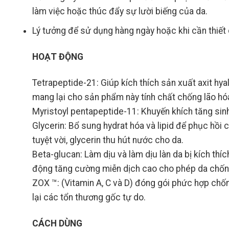
làm việc hoặc thúc đẩy sự lười biếng của da.
Lý tưởng để sử dụng hàng ngày hoặc khi cần thiế
HOẠT ĐỘNG
Tetrapeptide-21: Giúp kích thích sản xuất axit hya
mang lại cho sản phẩm này tính chất chống lão hó
Myristoyl pentapeptide-11: Khuyến khích tăng sinh
Glycerin: Bổ sung hydrat hóa và lipid để phục hồi
tuyệt vời, glycerin thu hút nước cho da.
Beta-glucan: Làm dịu và làm dịu làn da bị kích thí
động tăng cường miễn dịch cao cho phép da chống
ZOX ™: (Vitamin A, C và D) đóng gói phức hợp chốn
lại các tổn thương gốc tự do.
CÁCH DÙNG