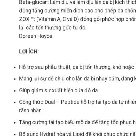
Beta-glucan: Làm dịu và làm dịu làn da bị kích thí
động tăng cường miễn dịch cao cho phép da chống
ZOX ™: (Vitamin A, C và D) đóng gói phức hợp chốn
lại các tổn thương gốc tự do.
Doreen Hoyos
LỢI ÍCH:
Hỗ trợ sau phẫu thuật, da bị tổn thương, khô hoặc 
Mang lại sự dễ chịu cho làn da bị nhạy cảm, đang k
Giúp giảm sự xuất hiện của đỏ da
Công thức Dual – Peptide hỗ trợ tái tạo da tự nhiê
rãnh nhăn.
Tăng cường tái tạo biểu mô da để tăng tốc phục h
Bổ sung Hydrat hóa và Lipid để khôi phục chức nă