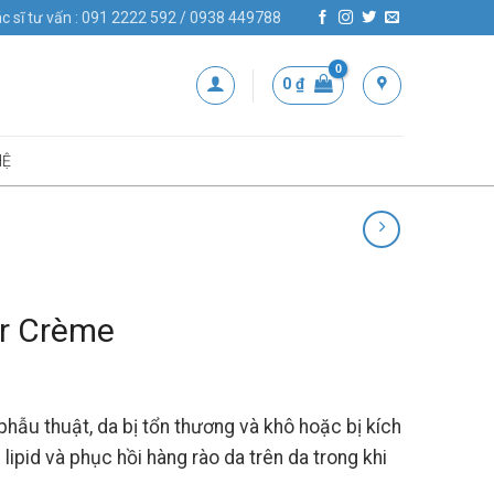
c sĩ tư vấn : 091 2222 592 / 0938 449788
0
₫
HỆ
ir Crème
phẫu thuật, da bị tổn thương và khô hoặc bị kích
ipid và phục hồi hàng rào da trên da trong khi