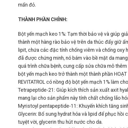
mẩn đỏ.
THÀNH PHẦN CHÍNH:
Bột yến mạch keo 1%: Tạm thời bảo vệ và giúp giả
thành một hàng rào bảo vệ trên da thúc đẩy giữ ẩ
lipit, chứa các đặc tính chống viêm và chống oxy 
đã được chứng minh, nó bám vào bề mặt da mang lạ
quá trình chữa bệnh, cung cấp sửa chữa mô thêm
bột yến mạch keo trở thành một thành phần HOẠT Đ
REVITATROL có nồng độ bột yến mạch 1% làm cho
Tetrapeptide-21: Giúp kích thích sản xuất axit hya
mang lại cho sản phẩm này tính chất chống lão hó
Myristoyl pentapeptide-11: Khuyến khích tăng sinh
Glycerin: Bổ sung hydrat hóa và lipid để phục hồi
tuyệt vời, glycerin thu hút nước cho da.