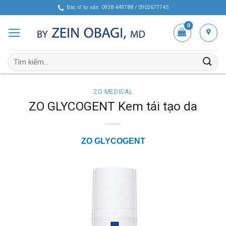
Skip
Bác sĩ tư vấn: 0938 449788 / 0902677745
to
content
Tìm
kiếm:
ZO MEDICAL
ZO GLYCOGENT Kem tái tạo da
ZO
GLYCOGENT