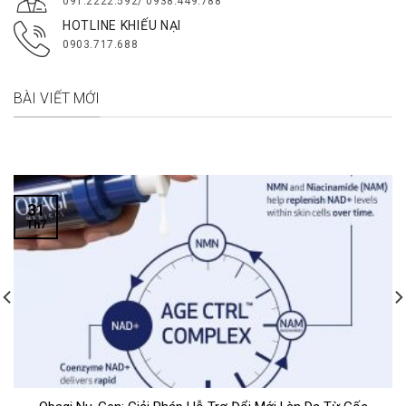
091.2222.592/ 0938.449.788
HOTLINE KHIẾU NẠI
0903.717.688
BÀI VIẾT MỚI
31
Th7