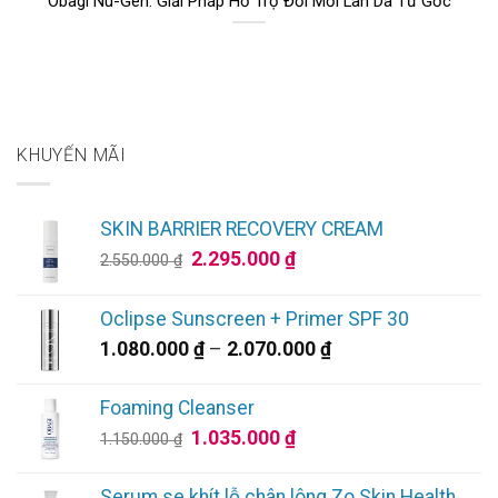
Obagi Nu-Gen: Giải Pháp Hỗ Trợ Đổi Mới Làn Da Từ Gốc
KHUYẾN MÃI
SKIN BARRIER RECOVERY CREAM
Giá
Giá
2.295.000
₫
2.550.000
₫
gốc
hiện
là:
tại
Oclipse Sunscreen + Primer SPF 30
2.550.000 ₫.
là:
Khoảng
1.080.000
₫
–
2.070.000
₫
2.295.000 ₫.
giá:
từ
Foaming Cleanser
1.080.000 ₫
Giá
Giá
1.035.000
₫
1.150.000
₫
đến
gốc
hiện
2.070.000 ₫
là:
tại
Serum se khít lỗ chân lông Zo Skin Health