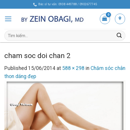
Skip
Bác sĩ tư vấn: 0938 449788 / 0902677745
to
content
Tìm
kiếm:
cham soc doi chan 2
Published
15/06/2014
at
588 × 298
in
Chăm sóc chân
thon dáng đẹp