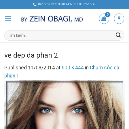
Skip
Bác sĩ tư vấn: 0938 449788 / 0902677745
to
content
Tìm
kiếm:
ve dep da phan 2
Published
11/03/2014
at
600 × 444
in
Chăm sóc da
phần 1