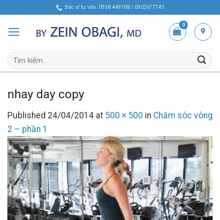
Skip
Bác sĩ tư vấn: 0938 449788 / 0902677745
to
content
Tìm
kiếm:
nhay day copy
Published
24/04/2014
at
500 × 500
in
Chăm sóc vòng
2 – phần 1