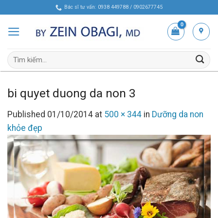
Skip
Bác sĩ tư vấn: 0938 449788 / 0902677745
to
content
Tìm
kiếm:
bi quyet duong da non 3
Published
01/10/2014
at
500 × 344
in
Dưỡng da non
khỏe đẹp