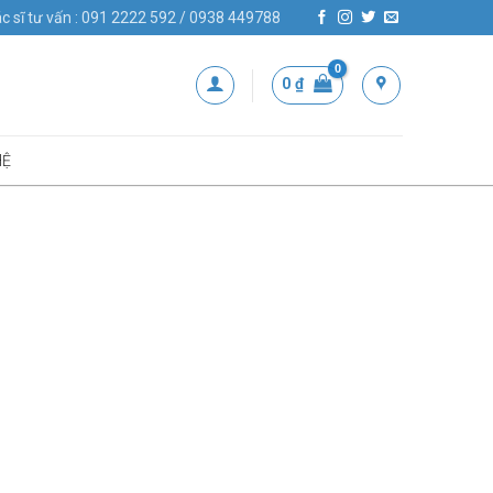
c sĩ tư vấn : 091 2222 592 / 0938 449788
0
₫
HỆ