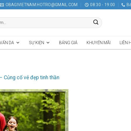
OBAGIVIETNAM.HOTRO@GMAIL.COM
08:30 - 19:00
Bá
 VẤN DA
SỰ KIỆN
BẢNG GIÁ
KHUYẾN MÃI
LIÊN 
 – Củng cố vẻ đẹp tinh thần