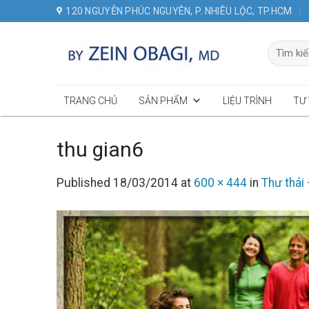
Skip
120 NGUYỄN PHÚC NGUYÊN, P. NHIÊU LỘC, TP.HCM
to
content
Tìm
kiếm:
TRANG CHỦ
SẢN PHẨM
LIỆU TRÌNH
TƯ
thu gian6
Published
18/03/2014
at
600 × 444
in
Thư thái