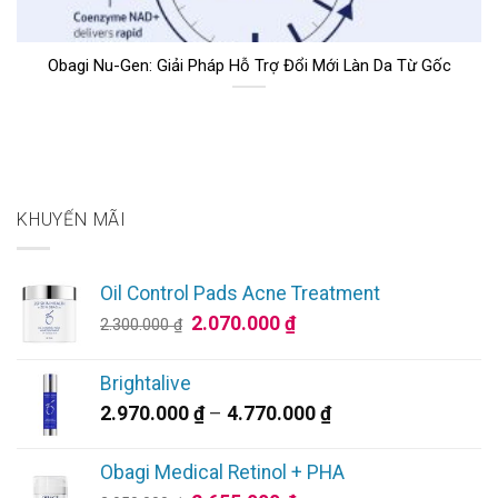
Obagi Nu-Gen: Giải Pháp Hỗ Trợ Đổi Mới Làn Da Từ Gốc
KHUYẾN MÃI
Oil Control Pads Acne Treatment
Giá
Giá
2.070.000
₫
2.300.000
₫
gốc
hiện
là:
tại
Brightalive
2.300.000 ₫.
là:
Khoảng
2.970.000
₫
–
4.770.000
₫
2.070.000 ₫.
giá:
từ
Obagi Medical Retinol + PHA
2.970.000 ₫