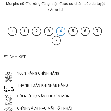
Mọi phụ nữ đều xứng đáng nhận được sự chăm sóc da tuyệt
vời, và [...]
1
2
3
4
5
6
7
ED CAM KẾT
100% HÀNG CHÍNH HÃNG
THANH TOÁN KHI NHẬN HÀNG
ĐỘI NGŨ TƯ VẤN CHUYÊN MÔN
CHÍNH SÁCH HẬU MÃI TỐT NHẤT