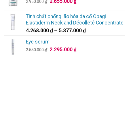
Giá
Giá
2.655.000
₫
2.950.000
₫
đến
gốc
hiện
4.770.000 ₫
là:
tại
Tinh chất chống lão hóa da cổ Obagi
2.950.000 ₫.
là:
Elastiderm Neck and Décolleté Concentrate
2.655.000 ₫.
Khoảng
4.268.000
₫
–
5.377.000
₫
giá:
Eye serum
từ
Giá
Giá
2.295.000
₫
4.268.000 ₫
2.550.000
₫
gốc
hiện
đến
là:
tại
5.377.000 ₫
2.550.000 ₫.
là:
2.295.000 ₫.