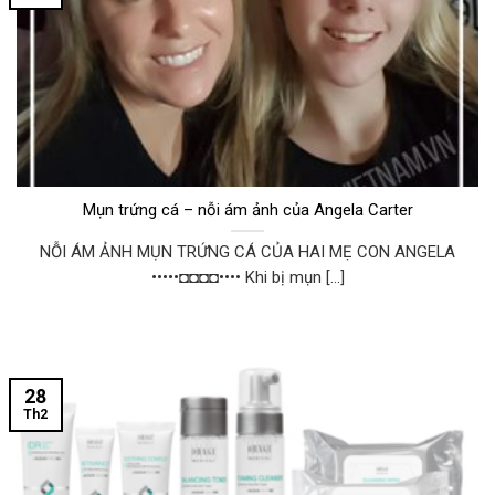
Mụn trứng cá – nỗi ám ảnh của Angela Carter
NỖI ÁM ẢNH MỤN TRỨNG CÁ CỦA HAI MẸ CON ANGELA
•••••◘◘◘◘•••• Khi bị mụn [...]
28
Th2