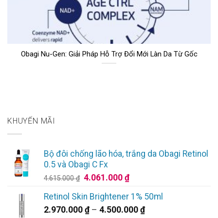
Obagi Nu-Gen: Giải Pháp Hỗ Trợ Đổi Mới Làn Da Từ Gốc
KHUYẾN MÃI
Bộ đôi chống lão hóa, trắng da Obagi Retinol
0.5 và Obagi C Fx
Giá
Giá
4.061.000
₫
4.615.000
₫
gốc
hiện
Retinol Skin Brightener 1% 50ml
là:
tại
Khoảng
2.970.000
₫
–
4.500.000
₫
4.615.000 ₫.
là: