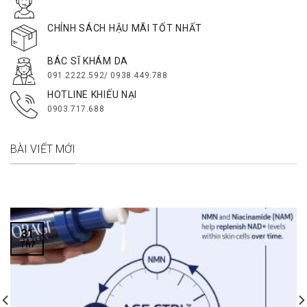
CHÍNH SÁCH HẬU MÃI TỐT NHẤT
BÁC SĨ KHÁM DA
091.2222.592/ 0938.449.788
HOTLINE KHIẾU NẠI
0903.717.688
BÀI VIẾT MỚI
31
Th7