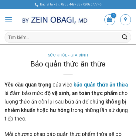
Skip
Bác sĩ tư vấn: 0938 449788 / 0902677745
to
content
Tìm
kiếm:
SỨC KHỎE - GIA ĐÌNH
Bảo quản thức ăn thừa
Yêu cầu quan trọng
của việc
bảo quản thức ăn thừa
là đảm bảo mức độ
vệ sinh, an toàn thực phẩm
cho
lượng thức ăn còn lại sau bữa ăn để chúng
không bị
nhiễm khuẩn
hoặc
hư hỏng
trong những lần sử dụng
tiếp theo.
Mỗi phương pháp bảo quản thực phẩm thừa sẽ có