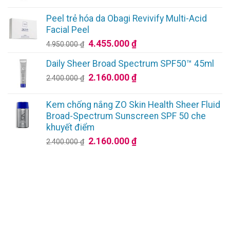
giá:
4.061.000 ₫.
từ
Peel trẻ hóa da Obagi Revivify Multi-Acid
2.970.000 ₫
Facial Peel
đến
Giá
Giá
4.455.000
₫
4.950.000
₫
4.500.000 ₫
gốc
hiện
Daily Sheer Broad Spectrum SPF50™ 45ml
là:
tại
Giá
Giá
2.160.000
₫
4.950.000 ₫.
là:
2.400.000
₫
gốc
hiện
4.455.000 ₫.
là:
tại
Kem chống nắng ZO Skin Health Sheer Fluid
2.400.000 ₫.
là:
Broad-Spectrum Sunscreen SPF 50 che
2.160.000 ₫.
khuyết điểm
Giá
Giá
2.160.000
₫
2.400.000
₫
gốc
hiện
là:
tại
2.400.000 ₫.
là:
2.160.000 ₫.