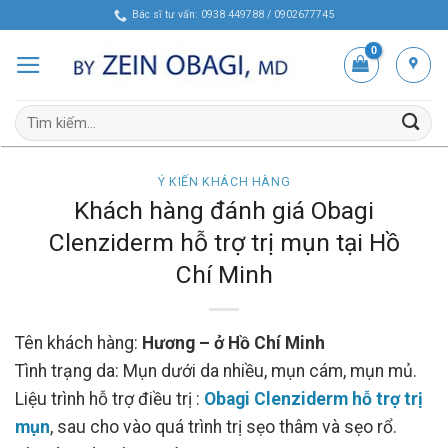
Skip
Bác sĩ tư vấn: 0938 449788 / 0902677745
to
content
Tìm
kiếm:
Ý KIẾN KHÁCH HÀNG
Khách hàng đánh giá Obagi
Clenziderm hỗ trợ trị mụn tại Hồ
Chí Minh
Tên khách hàng:
Hương – ở Hồ Chí Minh
Tình trạng da: Mụn dưới da nhiều, mụn cám, mụn mủ.
Liệu trình hỗ trợ điều trị :
Obagi Clenziderm hỗ trợ trị
mụn
, sau cho vào quá trình trị sẹo thâm và sẹo rổ.