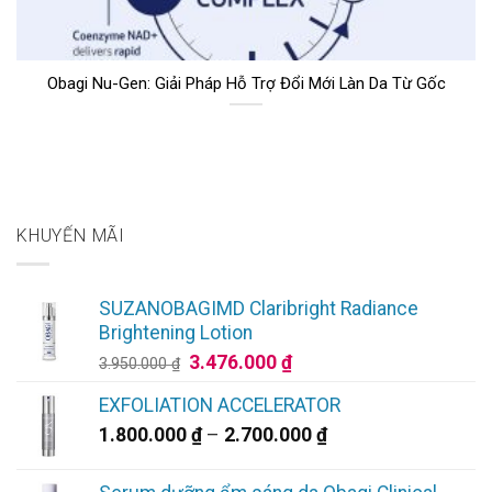
Obagi Nu-Gen: Giải Pháp Hỗ Trợ Đổi Mới Làn Da Từ Gốc
KHUYẾN MÃI
SUZANOBAGIMD Claribright Radiance
Brightening Lotion
Giá
Giá
3.476.000
₫
3.950.000
₫
gốc
hiện
EXFOLIATION ACCELERATOR
là:
tại
Khoảng
1.800.000
₫
–
2.700.000
₫
3.950.000 ₫.
là:
giá:
3.476.000 ₫.
từ