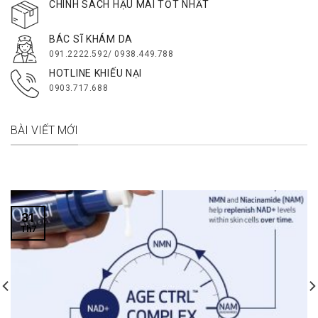
CHÍNH SÁCH HẬU MÃI TỐT NHẤT
BÁC SĨ KHÁM DA
091.2222.592/ 0938.449.788
HOTLINE KHIẾU NẠI
0903.717.688
BÀI VIẾT MỚI
31
Th7