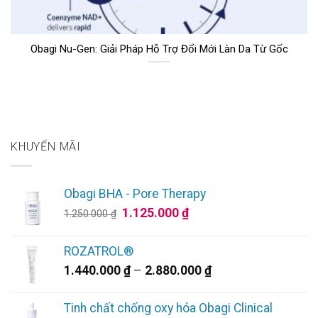
Obagi Nu-Gen: Giải Pháp Hỗ Trợ Đổi Mới Làn Da Từ Gốc
KHUYẾN MÃI
Obagi BHA - Pore Therapy
Giá
Giá
1.125.000
₫
1.250.000
₫
gốc
hiện
là:
tại
ROZATROL®
1.250.000 ₫.
là:
Khoảng
1.440.000
₫
–
2.880.000
₫
1.125.000 ₫.
giá:
từ
Tinh chất chống oxy hóa Obagi Clinical