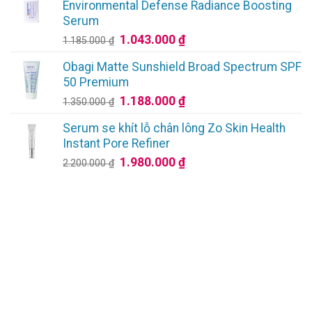
1.440.000 ₫
Environmental Defense Radiance Boosting
đến
Serum
2.880.000 ₫
Giá
Giá
1.043.000
₫
1.185.000
₫
gốc
hiện
Obagi Matte Sunshield Broad Spectrum SPF
là:
tại
50 Premium
1.185.000 ₫.
là:
Giá
Giá
1.188.000
₫
1.350.000
₫
1.043.000 ₫.
gốc
hiện
Serum se khít lỗ chân lông Zo Skin Health
là:
tại
Instant Pore Refiner
1.350.000 ₫.
là:
Giá
Giá
1.980.000
₫
2.200.000
₫
1.188.000 ₫.
gốc
hiện
là:
tại
2.200.000 ₫.
là:
1.980.000 ₫.