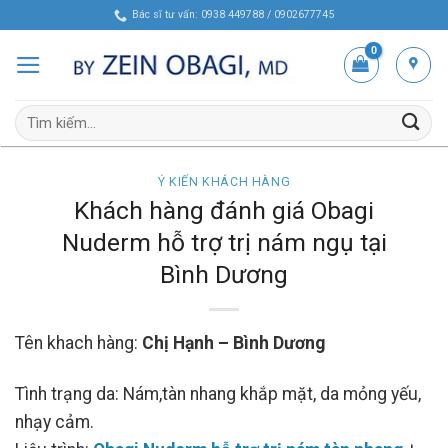
Skip
Bác sĩ tư vấn: 0938 449788 / 0902677745
to
content
Tìm
kiếm:
Ý KIẾN KHÁCH HÀNG
Khách hàng đánh giá Obagi
Nuderm hỗ trợ trị nám ngụ tại
Bình Dương
Tên khach hàng:
Chị Hạnh – Bình Dương
Tình trạng da: Nám,tàn nhang khắp mặt, da mỏng yếu,
nhạy cảm.