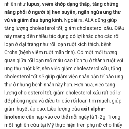
nhiên như
lupus, viêm khớp dạng thấp, tăng chứng
năng phổi ở người bị hen suyễn, ngăn ngừa ung thư
vú và giảm đau bụng kinh
. Ngoài ra, ALA cũng giúp
tăng lượng cholesterol tốt, giảm cholesterol xấu. Điều
này mang đến nhiều tác dụng có lợi khác cho các rối
loạn ở đại tràng như rối loạn ruột kích thích, bệnh
Crohn (bệnh viêm ruột mãn tính). Có một mối tương
quan giữa rối loạn mỡ máu cao tích tụ ở thành ruột với
ung thư ruột kết, nên việc giảm cholesterol xấu, tăng
cholesterol tốt sẽ giúp giảm việc nhân bản tế bào ung
thư ở những bệnh nhân này hơn. Hơn nữa, việc tăng
lượng cholesterol tốt, giảm cholesterol xấu rất có lợi
để phòng ngừa và điều trị các rối loạn tim mạch, giúp
giảm huyết áp cao. Liều lượng của
axit alpha-
linolenic
cần nạp vào cơ thể mỗi ngày là 1-2g. Trong
một nghiên cứu tại Mỹ thực hiện trên phụ nữ cho thấy