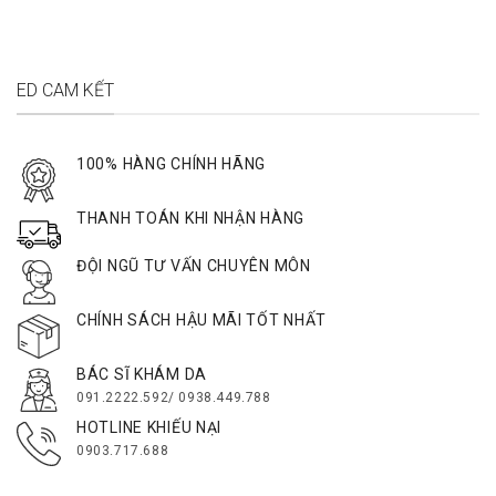
ED CAM KẾT
100% HÀNG CHÍNH HÃNG
THANH TOÁN KHI NHẬN HÀNG
ĐỘI NGŨ TƯ VẤN CHUYÊN MÔN
CHÍNH SÁCH HẬU MÃI TỐT NHẤT
BÁC SĨ KHÁM DA
091.2222.592/ 0938.449.788
HOTLINE KHIẾU NẠI
0903.717.688