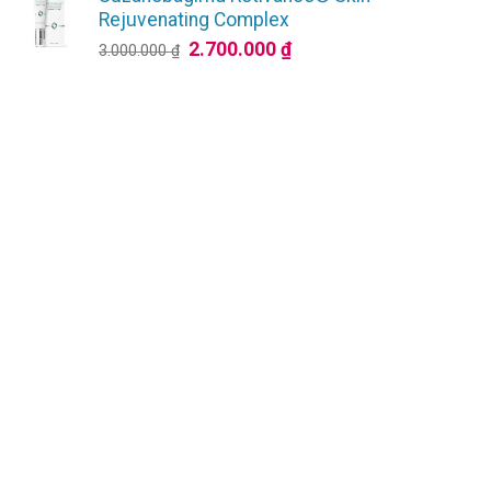
4.950.000 ₫.
là:
Rejuvenating Complex
4.455.000 ₫.
Giá
Giá
2.700.000
₫
3.000.000
₫
gốc
hiện
là:
tại
3.000.000 ₫.
là:
2.700.000 ₫.