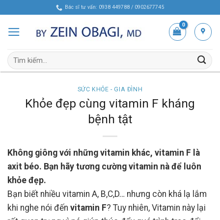
Skip
Bác sĩ tư vấn: 0938 449788 / 0902677745
to
content
Tìm
kiếm:
SỨC KHỎE - GIA ĐÌNH
Khỏe đẹp cùng vitamin F kháng
bệnh tật
Không giông với những vitamin khác, vitamin F là
axit béo. Bạn hãy tương cường vitamin nà để luôn
khỏe đẹp.
Bạn biết nhiều vitamin A, B,C,D… nhưng còn khá lạ lắm
khi nghe nói đến
vitamin F
? Tuy nhiên, Vitamin này lại