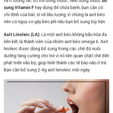
và ít tương tác so với uống thuốc. Nếu uống thuốc
bổ
sung Vitamin F
hay dùng để chữa bệnh, bạn cần có
chỉ định của bác sĩ về liều lượng, vì chúng là axit béo
nên có nguy cơ gây béo phì nếu bạn bổ sung tùy tiện.
Axit Linoleic (LA)
: Là một axit béo không bão hòa đa
liên kết, là thành viên của nhóm axit béo omega 6. Axit
linoleic được dùng bổ sung trong các chế độ nuôi
dưỡng tăng cường cho trẻ vì nó liên quan chặt chẽ đến
phát triển não bộ, giúp hình thành các tế bào não ở trẻ.
Bạn cần bổ sung 2-4g axit lenoleic mỗi ngày.