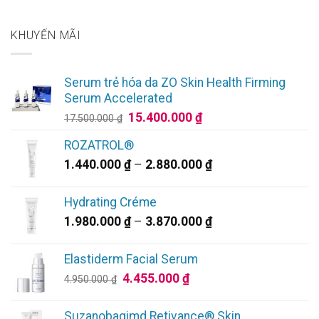
KHUYẾN MÃI
Serum trẻ hóa da ZO Skin Health Firming
Serum Accelerated
Giá
Giá
15.400.000
₫
17.500.000
₫
gốc
hiện
ROZATROL®
là:
tại
Khoảng
1.440.000
₫
–
2.880.000
₫
17.500.000 ₫.
là:
giá:
15.400.000 ₫.
từ
Hydrating Créme
1.440.000 ₫
Khoảng
1.980.000
₫
–
3.870.000
₫
đến
giá:
2.880.000 ₫
từ
Elastiderm Facial Serum
1.980.000 ₫
Giá
Giá
4.455.000
₫
4.950.000
₫
đến
gốc
hiện
3.870.000 ₫
là:
tại
Suzanobagimd Retivance® Skin