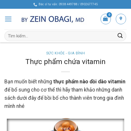
Skip
Bác sĩ tư vấn: 0938 449788 / 0902677745
to
content
Tìm
kiếm:
SỨC KHỎE - GIA ĐÌNH
Thực phẩm chứa vitamin
Bạn muốn biết những
thực phẩm nào dồi dào vitamin
để bổ sung cho cơ thể thì hãy tham khảo những danh
sách dưới đây để bồi bổ cho thành viên trong gia đình
mình nhé