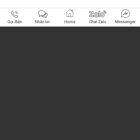
Gọi điện
Nhắn tin
Home
Chat Zalo
Messenger
Obagi Center
Miền Nam: 120 Nguyễn Phúc Nguyên, Q.3, HCM
Miền Bắc: 392 Kim Giang, Hoàng Mai, HN