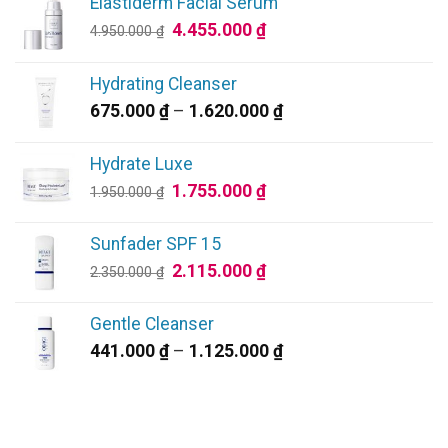
Elastiderm Facial Serum
Giá
Giá
4.455.000
₫
4.950.000
₫
gốc
hiện
là:
tại
Hydrating Cleanser
4.950.000 ₫.
là:
Khoảng
675.000
₫
–
1.620.000
₫
4.455.000 ₫.
giá:
từ
Hydrate Luxe
675.000 ₫
Giá
Giá
1.755.000
₫
1.950.000
₫
đến
gốc
hiện
1.620.000 ₫
là:
tại
Sunfader SPF 15
1.950.000 ₫.
là:
Giá
Giá
2.115.000
₫
2.350.000
₫
1.755.000 ₫.
gốc
hiện
là:
tại
Gentle Cleanser
2.350.000 ₫.
là:
Khoảng
441.000
₫
–
1.125.000
₫
2.115.000 ₫.
giá:
từ
441.000 ₫
đến